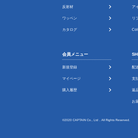
反射材
ア
ワッペン
リ
カタログ
Col
会員メニュー
SH
新規登録
配
マイページ
支
購入履歴
返
お
©2020 CAPTAIN Co., Ltd．All Rights Reserved.