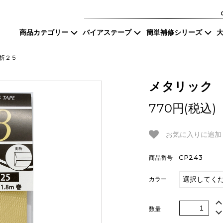
商品カテゴリー
バイアステープ
簡単補修シリーズ
パイピングの芯
タイプ／サイズから探
補修したいもの
簡単補修シリーズ
補修したい素材
すそ
中巻（ロング巻）
す
折２５
なまえテープ
ゼッケン
帽子
メタリック
反射材
アイロン両面接着
伸び
770円(税込)
リブニット
コード
カタ
お気に入りに追加
保湿水
CP243
商品番号
カラー
数量