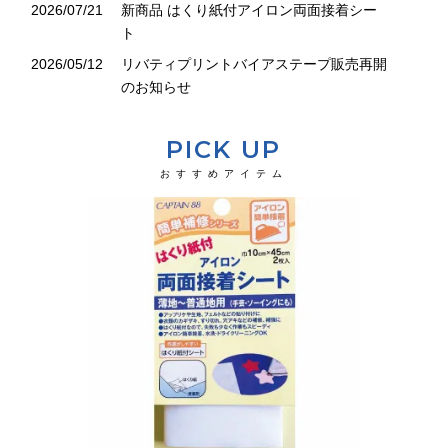
2026/07/21
新商品 はくり紙付アイロン両面接着シー
両面テープ
ト
反射材
2026/05/12
リバティプリントバイアステープ販売再開
のお知らせ
アイロン両面接着
PICK UP
伸び止めテープ
おすすめアイテム
ワッペン
リブニット
コード
カタログ
Color Sample
保湿水