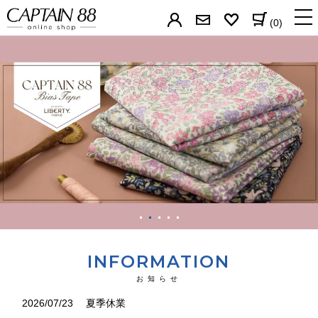
(0)
バイアステープ
パイピングの芯
簡単補修シリーズ
すそあげテープ
カーテン用テープ
なまえテープ
INFORMATION
ゼッケン
お知らせ
帽子用テープ
2026/07/23
夏季休業