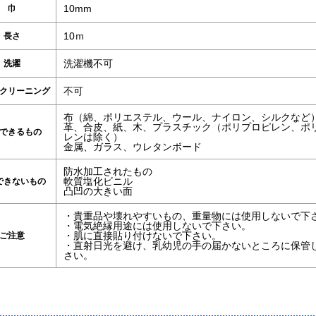
10mm
巾
10ｍ
長さ
洗濯機不可
洗濯
不可
クリーニング
布（綿、ポリエステル、ウール、ナイロン、シルクなど
革、合皮、紙、木、プラスチック（ポリプロピレン、ポ
できるもの
レンは除く）
金属、ガラス、ウレタンボード
防水加工されたもの
軟質塩化ビニル
できないもの
凸凹の大きい面
・貴重品や壊れやすいもの、重量物には使用しないで下
・電気絶縁用途には使用しないで下さい。
・肌に直接貼り付けないで下さい。
ご注意
・直射日光を避け、乳幼児の手の届かないところに保管
さい。