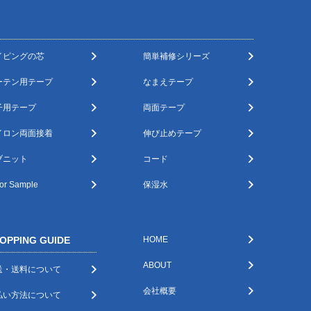
イピングの芯
簡単補修シリーズ
ーテン用テープ
なまえテープ
子用テープ
両面テープ
イロン両面接着
伸び止めテープ
ブニット
コード
or Sample
保湿水
OPPING GUIDE
HOME
ABOUT
送・送料について
会社概要
払い方法について