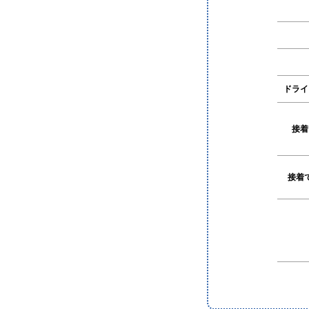
ドライ
接着
接着