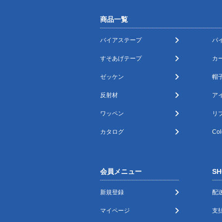
商品一覧
バイアステープ
パ
すそあげテープ
カ
ゼッケン
帽
反射材
ア
ワッペン
リ
カタログ
Col
会員メニュー
SH
新規登録
配
マイページ
支