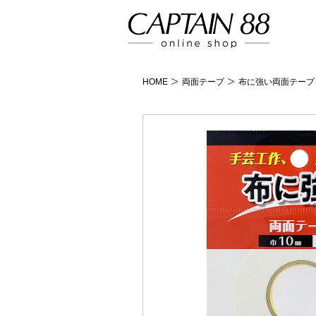
バイアステープ
補修の仕方
生地から探す
HOME
両面テープ
布に強い両面テープ 
カーテン用テープ
両面テープ
ワッペン
Color Sample