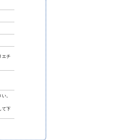
）
リエチ
さい。
して下