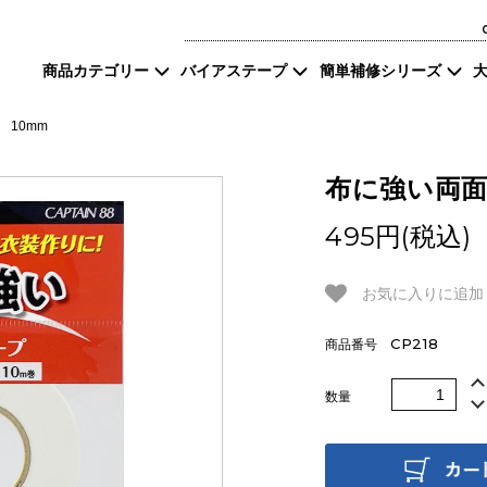
商品カテゴリー
バイアステープ
簡単補修シリーズ
パイピングの芯
タイプ／サイズから探
補修したいもの
簡単補修シリーズ
補修したい素材
すそ
中巻（ロング巻）
す
10mm
なまえテープ
ゼッケン
帽子
布に強い両面
反射材
アイロン両面接着
伸び
495円(税込)
リブニット
コード
カタ
お気に入りに追加
保湿水
CP218
商品番号
数量