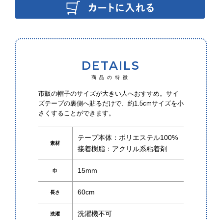
生地から探す
タイプ／サイズから探す
DETAILS
中巻（ロング巻）
商品の特徴
市販の帽子のサイズが大きい人へおすすめ。サイ
ズテープの裏側へ貼るだけで、約1.5cmサイズを小
さくすることができます。
補修の仕方
テープ本体：ポリエステル100%
補修したいもの
素材
接着樹脂：アクリル系粘着剤
補修したい素材
15mm
巾
60cm
長さ
洗濯機不可
洗濯
大巻のご案内