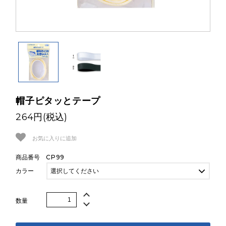
両面テープ
反射材
アイロン両面接着
伸び止めテープ
ワッペン
帽子ピタッとテープ
264円(税込)
リブニット
コード
お気に入りに追加
CP99
商品番号
カタログ
カラー
Color Sample
数量
保湿水