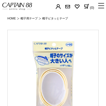
(0)
HOME
帽子用テープ
帽子ピタッとテープ
バイアステープ
パイピングの芯
簡単補修シリーズ
すそあげテープ
カーテン用テープ
なまえテープ
ゼッケン
帽子用テープ