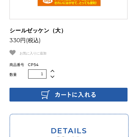
両面テープ
反射材
シールゼッケン（大）
アイロン両面接着
330円(税込)
伸び止めテープ
お気に入りに追加
ワッペン
CP54
商品番号
リブニット
数量
コード
カタログ
Color Sample
保湿水
DETAILS