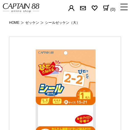
(0)
HOME
ゼッケン
シールゼッケン（大）
バイアステープ
パイピングの芯
簡単補修シリーズ
すそあげテープ
カーテン用テープ
なまえテープ
ゼッケン
帽子用テープ