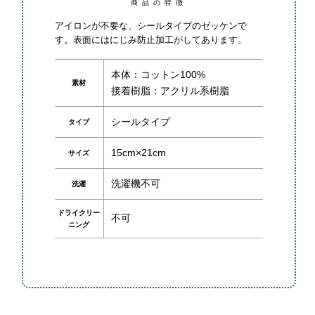
商品の特徴
アイロンが不要な、シールタイプのゼッケンで
す。表面にはにじみ防止加工がしてあります。
生地から探す
タイプ／サイズから探す
本体：コットン100%
素材
接着樹脂：アクリル系樹脂
中巻（ロング巻）
シールタイプ
タイプ
15cm×21cm
サイズ
補修の仕方
洗濯機不可
洗濯
補修したいもの
ドライクリー
不可
ニング
補修したい素材
大巻のご案内