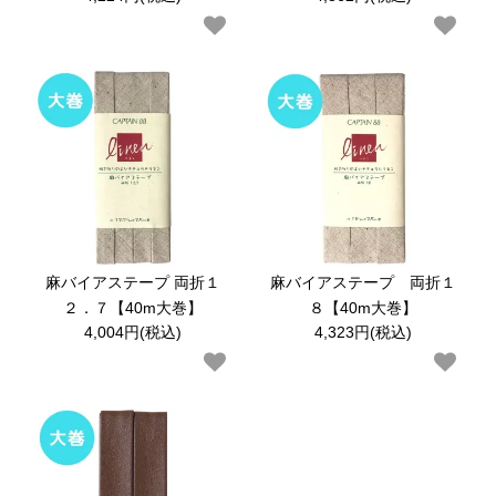
両面テープ
反射材
アイロン両面接着
伸び止めテープ
ワッペン
リブニット
麻バイアステープ 両折１
麻バイアステープ 両折１
コード
２．７【40m大巻】
８【40m大巻】
4,004円(税込)
4,323円(税込)
カタログ
Color Sample
保湿水