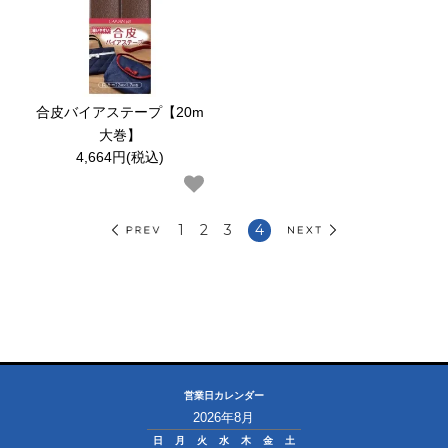
生地から探す
タイプ／サイズから探す
合皮バイアステープ【20m
大巻】
中巻（ロング巻）
4,664円(税込)
1
2
3
4
補修の仕方
補修したいもの
補修したい素材
営業日カレンダー
2026年8月
大巻のご案内
日
月
火
水
木
金
土