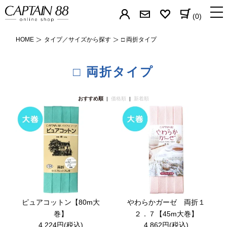
(0)
HOME
タイプ／サイズから探す
□ 両折タイプ
バイアステープ
□ 両折タイプ
パイピングの芯
おすすめ順
|
価格順
|
新着順
簡単補修シリーズ
すそあげテープ
カーテン用テープ
なまえテープ
ゼッケン
ピュアコットン【80m大
やわらかガーゼ 両折１
帽子用テープ
巻】
２．７【45m大巻】
4,224円(税込)
4,862円(税込)