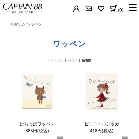
(0)
HOME
ワッペン
バイアステープ
ワッペン
パイピングの芯
おすすめ順
|
価格順
|
新着順
簡単補修シリーズ
すそあげテープ
カーテン用テープ
なまえテープ
ゼッケン
はらっぱワッペン
ピエニ・ルシッカ
385円(税込)
418円(税込)
帽子用テープ