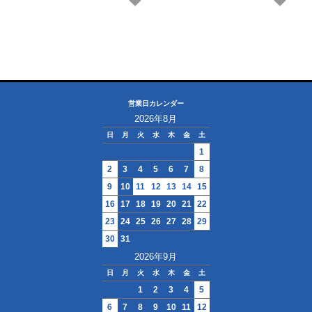
両面テープ
反射材
アイロン両面接着
伸び止めテープ
営業日カレンダー
2026年8月
ワッペン
日
月
火
水
木
金
土
1
リブニット
2
3
4
5
6
7
8
9
10
11
12
13
14
15
コード
16
17
18
19
20
21
22
カタログ
23
24
25
26
27
28
29
30
31
Color Sample
2026年9月
日
月
火
水
木
金
土
保湿水
1
2
3
4
5
6
7
8
9
10
11
12